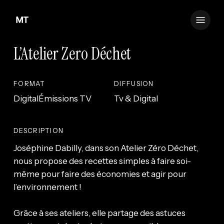
Skip
Menu
to
main
content
L’Atelier Zero Déchet
FORMAT
DIFFUSION
Digital
Émissions TV
Tv & Digital
DESCRIPTION
Joséphine Dabilly, dans son Atelier Zéro Déchet,
nous propose des recettes simples à faire soi-
même pour faire des économies et agir pour
l’environnement !
Grâce à ses ateliers, elle partage des astuces